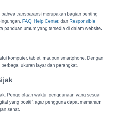
 bahwa transparansi merupakan bagian penting
bingungan.
FAQ
,
Help Center
, dan
Responsible
a panduan umum yang tersedia di dalam website.
ui komputer, tablet, maupun smartphone. Dengan
 berbagai ukuran layar dan perangkat.
ijak
k. Pengelolaan waktu, penggunaan yang sesuai
ital yang positif. agar pengguna dapat memahami
gan sehat.