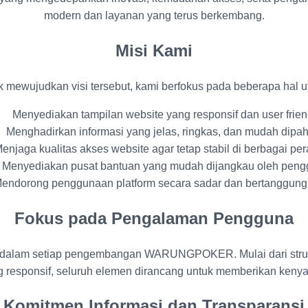
modern dan layanan yang terus berkembang.
Misi Kami
 mewujudkan visi tersebut, kami berfokus pada beberapa hal 
Menyediakan tampilan website yang responsif dan user frien
Menghadirkan informasi yang jelas, ringkas, dan mudah dipa
enjaga kualitas akses website agar tetap stabil di berbagai per
Menyediakan pusat bantuan yang mudah dijangkau oleh peng
endorong penggunaan platform secara sadar dan bertanggung
Fokus pada Pengalaman Pengguna
a dalam setiap pengembangan WARUNGPOKER. Mulai dari struk
ng responsif, seluruh elemen dirancang untuk memberikan keny
Komitmen Informasi dan Transparansi