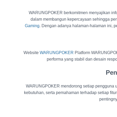
WARUNGPOKER berkomitmen menyajikan informas
dalam membangun kepercayaan sehingga peng
Gaming
. Dengan adanya halaman-halaman ini, p
Website
WARUNGPOKER
Platform WARUNGPOKER 
performa yang stabil dan desain resp
Pen
WARUNGPOKER mendorong setiap pengguna untuk
kebutuhan, serta pemahaman terhadap setiap fit
pentingny