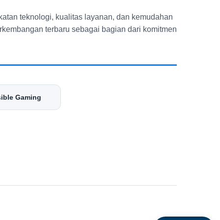
tan teknologi, kualitas layanan, dan kemudahan
perkembangan terbaru sebagai bagian dari komitmen
ible Gaming