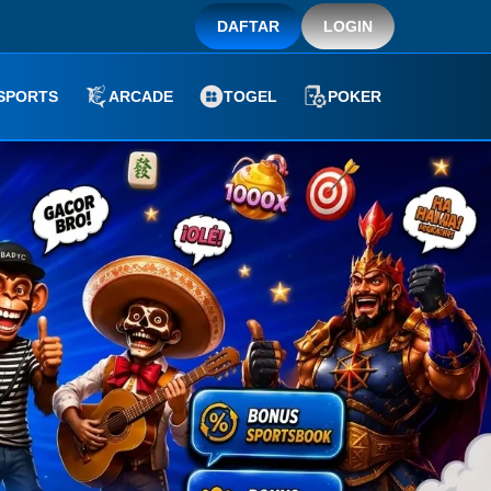
DAFTAR
LOGIN
SPORTS
ARCADE
TOGEL
POKER